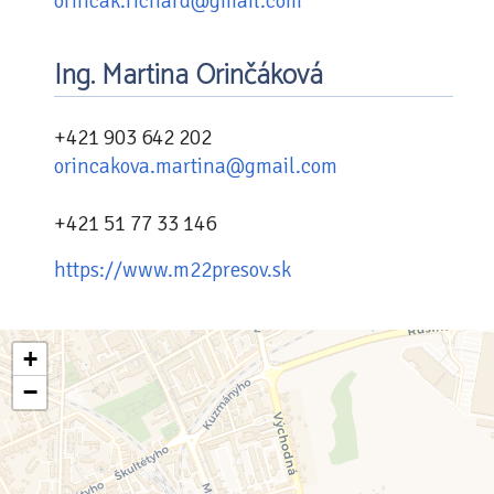
orincak.richard@gmail.com
Ing. Martina Orinčáková
+421 903 642 202
orincakova.martina@gmail.com
+421 51 77 33 146
https://www.m22presov.sk
+
−